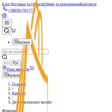
Блог
Доставка та Оплата
Обмін та повернення
Контакти
+380501701777
Каталог
Укр
Рус
Наш магазин
Каталог
Головна
/
Каталог
/
Дезінфікувальні засоби
Фільтри