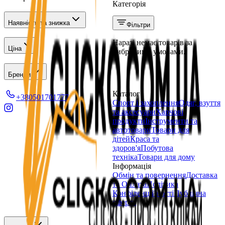
Категорія
Наявність та знижка
Фільтри
Наразі немає товарів за
Ціна
вибраними умовами.
Бренди
Каталог
+380501701777
Спорт і захоплення
Одяг, взуття
та аксесуари
Харчові
продукти
Інструменти та
автотовари
Товари для
дітей
Краса та
здоров'я
Побутова
техніка
Товари для дому
Інформація
Обмін та повернення
Доставка
та Оплата
Політика
Конфіденційності
Публічна
оферта