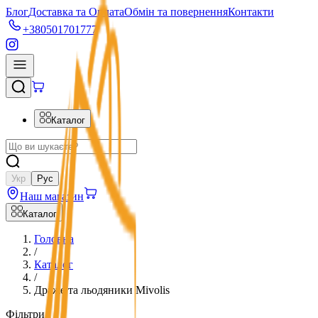
Блог
Доставка та Оплата
Обмін та повернення
Контакти
+380501701777
Каталог
Укр
Рус
Наш магазин
Каталог
Головна
/
Каталог
/
Драже та льодяники Mivolis
Фільтри