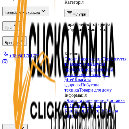
Категорія
Наявність та знижка
Фільтри
Наразі немає товарів за
Ціна
вибраними умовами.
Бренди
Каталог
+380501701777
Спорт і захоплення
Одяг, взуття
та аксесуари
Харчові
продукти
Інструменти та
автотовари
Товари для
дітей
Краса та
здоров'я
Побутова
техніка
Товари для дому
Інформація
Обмін та повернення
Доставка
та Оплата
Політика
Конфіденційності
Публічна
оферта