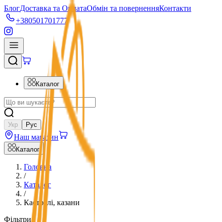
Блог
Доставка та Оплата
Обмін та повернення
Контакти
+380501701777
Каталог
Укр
Рус
Наш магазин
Каталог
Головна
/
Каталог
/
Каструлі, казани
Фільтри