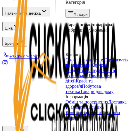
Категорія
Наявність та знижка
Фільтри
Наразі немає товарів за
Ціна
вибраними умовами.
Бренди
Каталог
+380501701777
Спорт і захоплення
Одяг, взуття
та аксесуари
Харчові
продукти
Інструменти та
автотовари
Товари для
дітей
Краса та
здоров'я
Побутова
техніка
Товари для дому
Інформація
Обмін та повернення
Доставка
та Оплата
Політика
Конфіденційності
Публічна
оферта