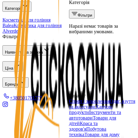
Категорія
Категорії
Фільтри
Косметика для гоління
Balea
Косметика для гоління
Наразі немає товарів за
Alverde
вибраними умовами.
Фільтри
Наявність та знижка
Ціна
Бренди
Каталог
+380501701777
Спорт і захоплення
Одяг, взуття
та аксесуари
Харчові
продукти
Інструменти та
автотовари
Товари для
дітей
Краса та
здоров'я
Побутова
техніка
Товари для дому