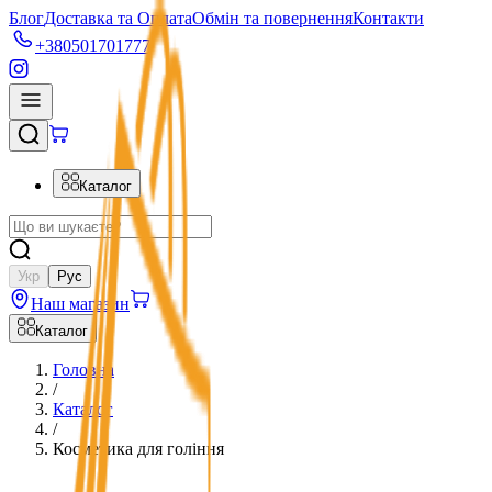
Блог
Доставка та Оплата
Обмін та повернення
Контакти
+380501701777
Каталог
Укр
Рус
Наш магазин
Каталог
Головна
/
Каталог
/
Косметика для гоління