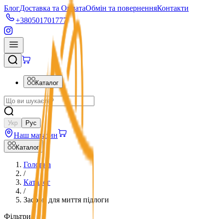
Блог
Доставка та Оплата
Обмін та повернення
Контакти
+380501701777
Каталог
Укр
Рус
Наш магазин
Каталог
Головна
/
Каталог
/
Засоби для миття підлоги
Фільтри