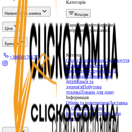
Категорія
Наявність та знижка
Фільтри
Наразі немає товарів за
Ціна
вибраними умовами.
Бренди
Каталог
+380501701777
Спорт і захоплення
Одяг, взуття
та аксесуари
Харчові
продукти
Інструменти та
автотовари
Товари для
дітей
Краса та
здоров'я
Побутова
техніка
Товари для дому
Інформація
Обмін та повернення
Доставка
та Оплата
Політика
Конфіденційності
Публічна
оферта