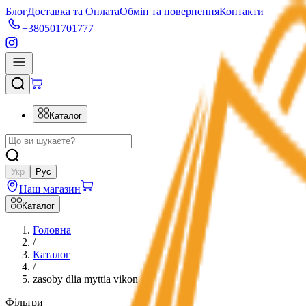
Блог
Доставка та Оплата
Обмін та повернення
Контакти
+380501701777
Каталог
Укр
Рус
Наш магазин
Каталог
Головна
/
Каталог
/
zasoby dlia myttia vikon
Фільтри