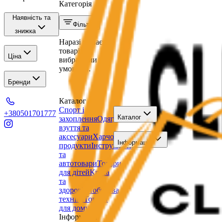
Категорія
Наявність та
Фільтри
знижка
Наразі немає
товарів за
Ціна
вибраними
умовами.
Бренди
Каталог
Спорт і
+380501701777
Каталог
захоплення
Одяг,
взуття та
аксесуари
Харчові
Інформація
продукти
Інструменти
та
автотовари
Товари
для дітей
Краса
та
здоров'я
Побутова
техніка
Товари
для дому
Інформація