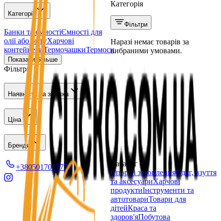
Категорія
Категорії
Фільтри
Банки та ємності
Ємності для
олії або оцту
Харчові
Наразі немає товарів за
контейнери
Термочашки
Термоси
вибраними умовами.
Показати більше
Фільтри
Наявність та знижка
Ціна
Бренди
Каталог
+380501701777
Спорт і захоплення
Одяг, взуття
та аксесуари
Харчові
продукти
Інструменти та
автотовари
Товари для
дітей
Краса та
здоров'я
Побутова