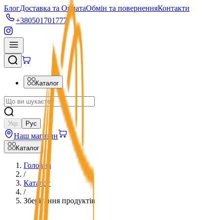
Блог
Доставка та Оплата
Обмін та повернення
Контакти
+380501701777
Каталог
Укр
Рус
Наш магазин
Каталог
Головна
/
Каталог
/
Зберігання продуктів