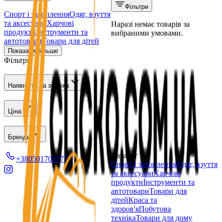
Фільтри
Спорт і захоплення
Одяг, взуття
та аксесуари
Харчові
Наразі немає товарів за
продукти
Інструменти та
вибраними умовами.
автотовари
Товари для дітей
Показати більше
Фільтри
Наявність та знижка
Ціна
Бренди
Каталог
+380501701777
Спорт і захоплення
Одяг, взуття
та аксесуари
Харчові
продукти
Інструменти та
автотовари
Товари для
дітей
Краса та
здоров'я
Побутова
техніка
Товари для дому