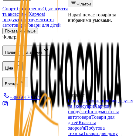
Фільтри
Спорт і захоплення
Одяг, взуття
та аксесуари
Харчові
Наразі немає товарів за
продукти
Інструменти та
вибраними умовами.
автотовари
Товари для дітей
Показати більше
Фільтри
Наявність та знижка
Ціна
Бренди
Каталог
+380501701777
Спорт і захоплення
Одяг, взуття
та аксесуари
Харчові
продукти
Інструменти та
автотовари
Товари для
дітей
Краса та
здоров'я
Побутова
техніка
Товари для дому