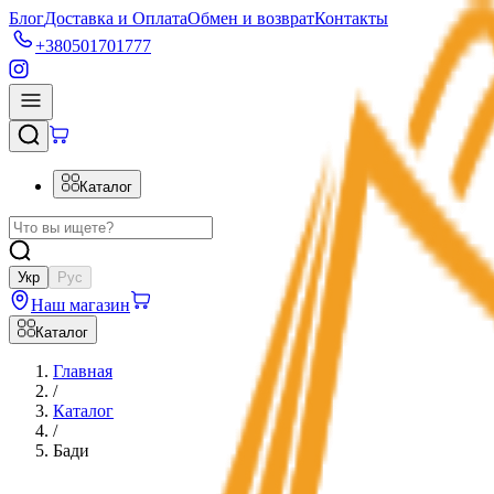
Блог
Доставка и Оплата
Обмен и возврат
Контакты
+380501701777
Каталог
Укр
Рус
Наш магазин
Каталог
Главная
/
Каталог
/
Бади