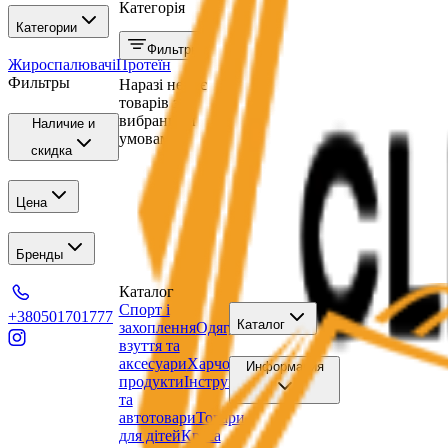
Категорія
Категории
Фильтры
Жироспалювачі
Протеїн
Фильтры
Наразі немає
товарів за
вибраними
Наличие и
умовами.
скидка
Цена
Бренды
Каталог
Спорт і
+380501701777
Каталог
захоплення
Одяг,
взуття та
аксесуари
Харчові
Информация
продукти
Інструменти
та
автотовари
Товари
для дітей
Краса