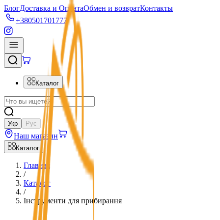
Блог
Доставка и Оплата
Обмен и возврат
Контакты
+380501701777
Каталог
Укр
Рус
Наш магазин
Каталог
Главная
/
Каталог
/
Інструменти для прибирання