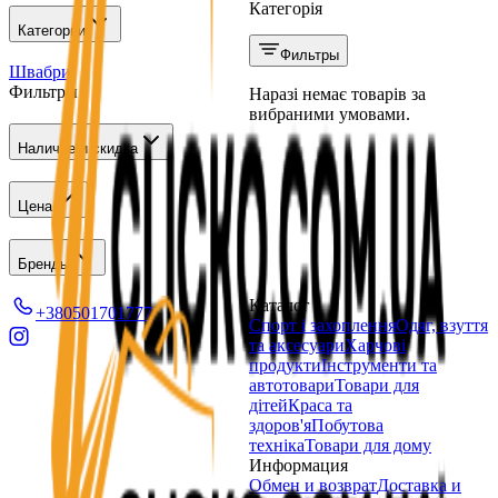
Категорія
Категории
Фильтры
Швабри
Фильтры
Наразі немає товарів за
вибраними умовами.
Наличие и скидка
Цена
Бренды
Каталог
+380501701777
Спорт і захоплення
Одяг, взуття
та аксесуари
Харчові
продукти
Інструменти та
автотовари
Товари для
дітей
Краса та
здоров'я
Побутова
техніка
Товари для дому
Информация
Обмен и возврат
Доставка и