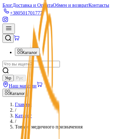
Блог
Доставка и Оплата
Обмен и возврат
Контакты
+380501701777
Каталог
Укр
Рус
Наш магазин
Каталог
Главная
/
Каталог
/
Товари медичного призначення