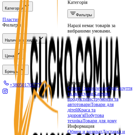
Категорія
Категории
Фильтры
Пластир
Фильтры
Наразі немає товарів за
вибраними умовами.
Наличие и скидка
Цена
Бренды
Каталог
+380501701777
Спорт і захоплення
Одяг, взуття
та аксесуари
Харчові
продукти
Інструменти та
автотовари
Товари для
дітей
Краса та
здоров'я
Побутова
техніка
Товари для дому
Информация
Обмен и возврат
Доставка и