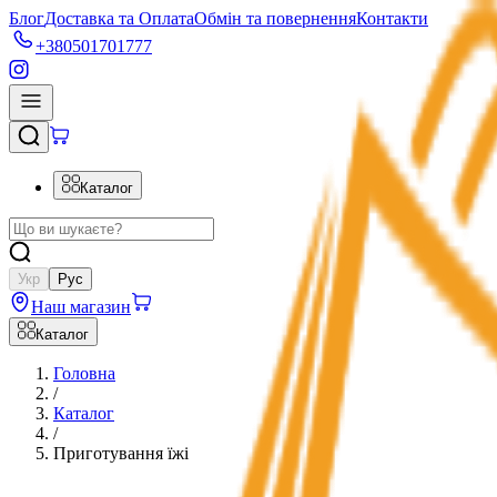
Блог
Доставка та Оплата
Обмін та повернення
Контакти
+380501701777
Каталог
Укр
Рус
Наш магазин
Каталог
Головна
/
Каталог
/
Приготування їжі