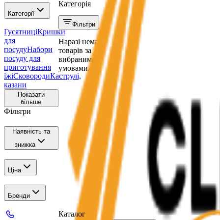
Категорія
Категорії
Фільтри
Гусятниці
Кришки
для
Наразі немає
посуду
Набори
товарів за
посуду для
вибраними
приготування
умовами.
їжі
Сковороди
Каструлі,
казани
Показати
більше
Фільтри
Наявність та
знижка
Ціна
Бренди
Каталог